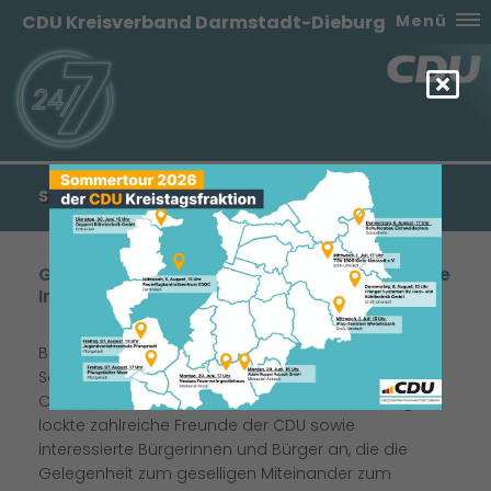
CDU Kreisverband Darmstadt-Dieburg
Menü
SOMMERBRUNCH EIN VOLLER ERFOLG!
Gute Gespräche und tolles Essen führten viele
Interessierte zum TV-Heim
Bei warmem Frühsommerwetter fand der
Sommerbrunch der CDU Seeheim-Jugenheim im
Christian-Stock-Stadion statt. Die Veranstaltung
lockte zahlreiche Freunde der CDU sowie
interessierte Bürgerinnen und Bürger an, die die
Gelegenheit zum geselligen Miteinander zum