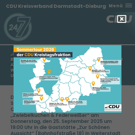
CDU Kreisverband Darmstadt-Dieburg
Menü
FEDERWEISSER & ZWIEBELKUCHEN“ MIT B
ÜRGERMEISTERKANDIDAT SEBASTIAN SEHLBACH A
LS „AUFTAKT IN DIE LETZTEN 71 W
AHLKAMPFSTUNDEN“ AM 25. SEPTEMBER 2025 U
M 19:00 UHR
Drei Tage vor der Bürgermeisterwahl und 71
Stunden vor Schließung der Wahllokale lädt
CDU-Kandidat Sebastian Sehlbach zu
Zwiebelkuchen & Federweißer“ am
Donnerstag, den 25. September 2025 um
19:00 Uhr in die Gaststätte „Zur Schönen
Aussicht“ (Bahnhofstraße 18) in Weiterstadt