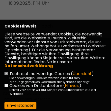
18.09.2025, 11:14 Uhr
Quelle:
Sebastian Sehlbach
Cookie Hinweis
Diese Webseite verwendet Cookies, die notwendig
sind, um die Webseite zu nutzen. Weiterhin
verwenden wir Dienste von Drittanbietern, die uns
helfen, unser Webangebot zu verbessern (Website-
Homepage des CDU Kreisverbandes Darmstadt-
Optmierung). Für die Verwendung bestimmter
Dieburg
Dienste, benötigen wir Ihre Einwilligung. Ihre
Einwilligung können Sie jederzeit widerrufen. Weitere
Informationen finden Sie in unserer
Datenschutzerklärung
.
Technisch notwendige Cookies (
Übersicht
)
Impressum
Datenschutz
Kontakt
Die notwendigen Cookies werden allein für den
ordnungsgemäßen Gebrauch der Webseite benötigt.
Cookies von Drittanbietern (
Hinweis
)
Derzeit verzichten wir auf Scripte von Drittanbietern auf der
©2026 CDU Kreisverband
Webseite.
Darmstadt-Dieburg | Alle Rechte
vorbehalten.
Einverstanden