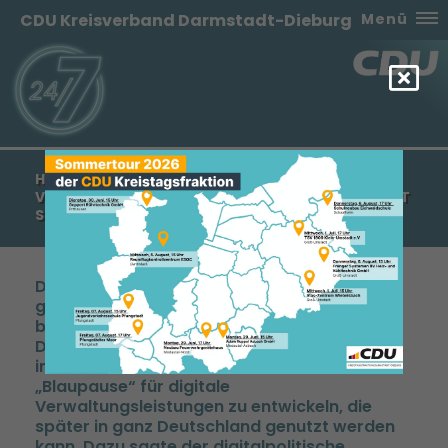
CDU Kreisverband Darmstadt-Dieburg
Menü
HESSEN WIRD MOTOR DER
VERWALTUNGSDIGITALISIERUNG – PILOTPROJEKT
STARTET IN SECHS KOMMUNEN
Der Bund und das Land Hessen haben heute
gemeinsam den Startschuss für eine
bundesweit wegweisende
Digitalisierungsoffensive gegeben. Ziel ist es,
in sechs hessischen Pilotkommunen eine
Blaupause“ für digitale
Verwaltungsleistungen zu entwickeln, die
später in ganz Deutschland genutzt werden
kann. Dazu sagte der digitalpolitische