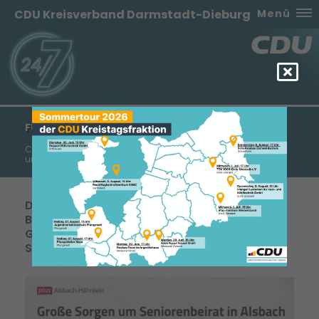
CDU Kreisverband Darmstadt-Dieburg
Menü
FÜR EINE LEBENDIGE SENIORENARBEIT
CDU Bickenbach möchte aktive Seniorenarbeit mit Teilhabe
und attraktiven Angeboten und keinen Seniorenbeirat
Die CDU Bickenbach macht sich stark für die
Belange der Senioren in unserer
Gemeinde. Die Einführung eines
Seniorenbeirates lehnen wir jedoch ab.