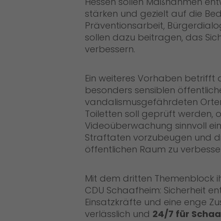
Hessen sollen Maßnahmen entwi
stärken und gezielt auf die Bed
Präventionsarbeit, Bürgerdialo
sollen dazu beitragen, das Sic
verbessern.
Ein weiteres Vorhaben betriff
besonders sensiblen öffentlich
vandalismusgefährdeten Orten
Toiletten soll geprüft werden
Videoüberwachung sinnvoll eing
Straftaten vorzubeugen und di
öffentlichen Raum zu verbesse
Mit dem dritten Themenblock i
CDU Schaafheim: Sicherheit ent
Einsatzkräfte und eine enge Zu
verlässlich und
24/7 für Scha