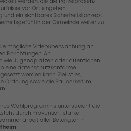
ckelt werden, die die Polizeipräsenz
ürfnisse vor Ort eingehen.
g und ein sichtbares Sicherheitskonzept
herheitsgefühl in der Gemeinde weiter zu
t die mögliche Videoüberwachung an
en Einrichtungen. An
 wie Jugendplätzen oder öffentlichen
, ob eine datenschutzkonforme
esetzt werden kann. Ziel ist es,
e Ordnung sowie die Sauberkeit im
rn.
hres Wahlprogramms unterstreicht die
steht durch Prävention, starke
sammenarbeit aller Beteiligten –
afheim
.