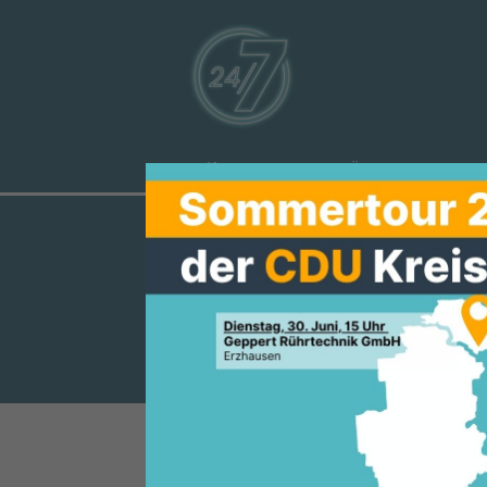
Aktuelles
Über uns
Ve
SICHERHEIT 
FÜR SCHAAF
Aus dem Wahlprogramm für S
Schaafheim. Im Rahmen ihres