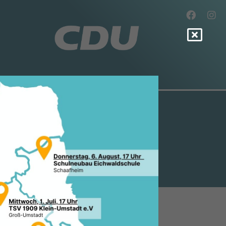
TZ - "24/7