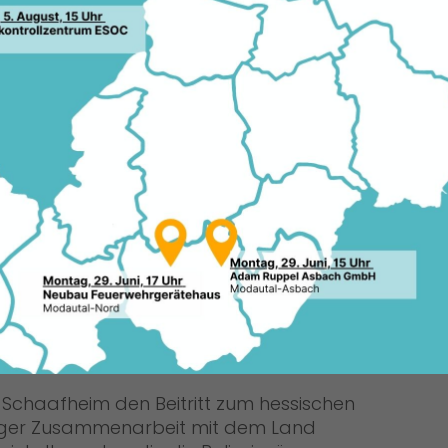
24.0
 dem dritten Themenbereich „Sicherheit
ete Maßnahmen vor, um das
nen und Bürger nachhaltig zu stärken.
Quel
CDU
Ein besonderes Augenmerk liegt auf
Sch
der Unterstützung der Freiwilligen
Feuerwehr. Sie ist eine unverzichtbare
Säule des örtlichen
Bevölkerungsschutzes. Die CDU setzt
sich für eine verlässliche Finanzierung
ein, die moderne Fahrzeuge,
zeitgemäße Ausrüstung und eine
cht. Ebenso wichtig ist eine
ützung, damit die Einsatzbereitschaft
leibt.
 Schaafheim den Beitritt zum hessischen
ger Zusammenarbeit mit dem Land