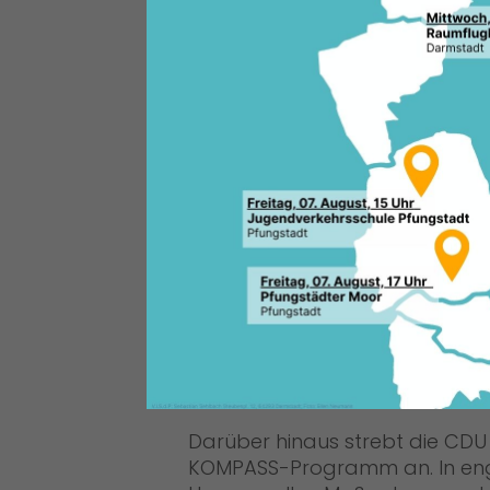
stellt die CDU Schaafheim mit
– Prävention & Schutz“ konkr
Sicherheitsgefühl der Bürgerin
hochwertige Ausbildung ermögli
nachhaltige personelle Unterst
auch in Zukunft sichergestellt b
Darüber hinaus strebt die CDU
KOMPASS-Programm an. In en