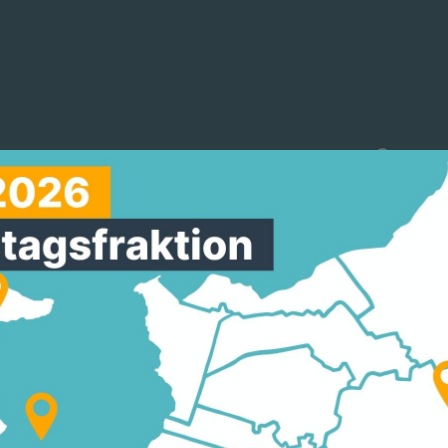
reinigungen
Arbeitskreise
Mitmachen
- PRÄVENTION & SCHU
HEIM"
chaafheim
 Wahlprogramms „24/7 für Schaafheim“