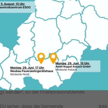
 der Kommunalwahl steht für die
r Gemeinde über parteipolitischen
 Max Panhans betonte in der
U bereits frühzeitig angekündigt habe,
ßen zu wollen und den Etat noch vor der
lten der neuen Gemeindevertretung keine
meiden, dass sich eine neue Mehrheit
nicht beschlossenen Haushalt einarbeiten
wesen, dass man mit dem Haushalt keine
erde. „Wir stehen zu unserem Wort.
, dass Bürgerinnen und Bürger durch
gt werden“, so der Fraktionsvorsitzende.
CDU sicher, dass die Gemeinde
11.0