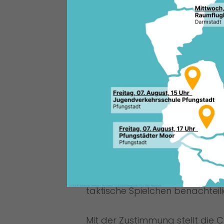
klares Zeichen: Auch kurz vor
Christdemokraten das Wohl de
Taktiken.
Der CDU-Fraktionsvorsitzende
Haushaltsdebatte, dass die CD
die Beratungen zügig abschlie
Wahl zu beschließen. „Wir wol
Altlasten hinterlassen und ver
unter Zeitdruck in einen noch 
muss“, erklärte Panhans.
Für die CDU sei stets klar ge
Wahlkampfmanöver betreiben w
Politik darf nicht dazu führen
taktische Spielchen benachteili
Mit der Zustimmung stellt die 