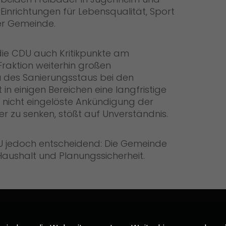
inrichtungen für Lebensqualität, Sport
der Gemeinde.
ie CDU auch Kritikpunkte am
Fraktion weiterhin großen
des Sanierungsstaus bei den
n einigen Bereichen eine langfristige
e nicht eingelöste Ankündigung der
er zu senken, stößt auf Unverständnis.
DU jedoch entscheidend: Die Gemeinde
aushalt und Planungssicherheit.
armstadt-