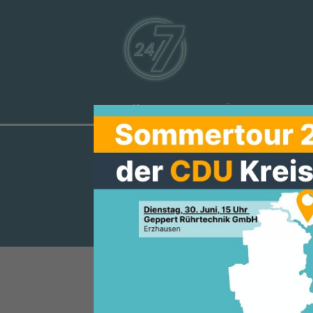
Aktuelles
Über uns
Ve
CDU HÄLT W
GEMEINDE S
Die CDU-Fraktion in der Geme
hat dem Haushalt für das Jahr