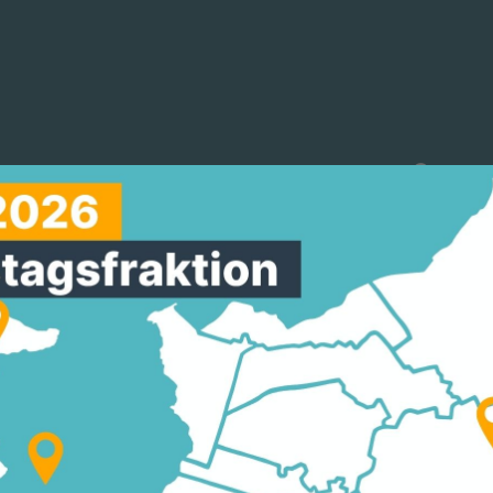
reinigungen
Arbeitskreise
Mitmachen
ORT – VERANTWORTU
TEHT ÜBER WAHLKAM
indevertretung von Seeheim-Jugenheim
 2026 zugestimmt. Damit setzt sie ein