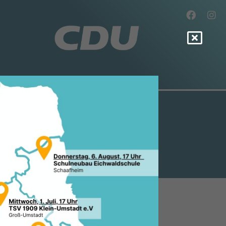
NG FÜR DIE
PF