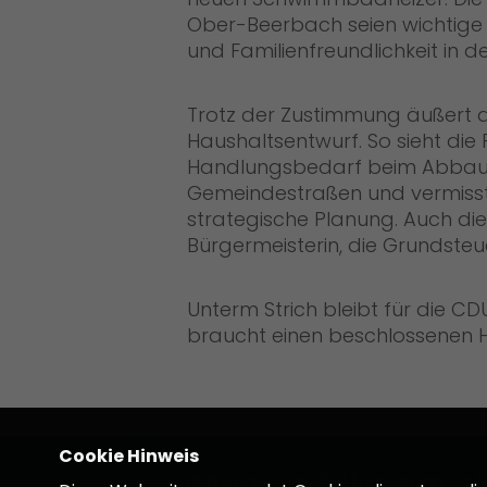
Ober-Beerbach seien wichtige E
und Familienfreundlichkeit in 
Trotz der Zustimmung äußert d
Haushaltsentwurf. So sieht die 
Handlungsbedarf beim Abbau 
Gemeindestraßen und vermisst i
strategische Planung. Auch di
Bürgermeisterin, die Grundsteu
Unterm Strich bleibt für die C
braucht einen beschlossenen H
Cookie Hinweis
Homepage des CDU Kreisverbandes D