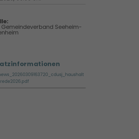
le:
 Gemeindeverband Seeheim-
enheim
atzinformationen
news_20260309163720_cdusj_haushalt
srede2026.pdf