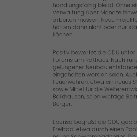
handlungsfähig bleibt. Ohne e
Verwaltung über Monate hinwe
arbeiten müssen. Neue Projekt
hätten dann nicht oder nur s
können.
Positiv bewertet die CDU unter
Forums am Rathaus. Nach rund 
gelungener Neubau entstande
eingehalten worden seien. Auch
Feuerwehren, etwa ein neues S
sowie Mittel für die Weiterent
Balkhausen, seien wichtige Bei
Bürger.
Ebenso begrüßt die CDU gepl
Freibad, etwa durch einen Pooll
neuen Schwimmbadheizer. Die 