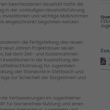
inen beschlossenen Haushalt hätte die
g in der vorläufigen Haushaltsführung
e, Investitionen und wichtige Maßnahmen
Quel
CDU
tark eingeschränkt begonnen werden
Jug
 anderem die Fertigstellung des neuen
neun Jahren Projektdauer sei ein
Zus
n, bei dem Zeit- und Kostenrahmen
 Investitionen in die Ausstattung der
taffellöschfahrzeug für Jugenheim
wicklung der Standorte in Stettbach und
träge zur Sicherheit der Bürgerinnen und
ante Verbesserungen im Jugenheimer
ift für barrierefreie Nutzung und einen
beiden Freibäder in Jugenheim und