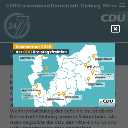
CDU Kreisverband Darmstadt-Dieburg
Menü
GROSSES INTERESSE BEI „CDU IM GESPRÄCH“ – G
UTE SCHULEN IN DADI & SCHAAFHEIM
Schaafheim, 05. März 2026 – Zahlreiche
interessierte Bürgerinnen und Bürger folgten
am Mittwochabend der Einladung der CDU
Schaafheim zur Veranstaltungsreihe „CDU im
Gespräch“ in die Kulturhalle. Im Mittelpunkt
des Abends stand das Thema Bildung und die
Weiterentwicklung der Schulen im Landkreis
Darmstadt-Dieburg sowie in Schaafheim. Als
Gast begrüßte die CDU den Vize-Landrat und