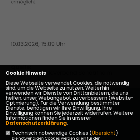
ermöglicht.
10.03.2026, 15:09 Uhr
Quelle:
CDU Gemeindeverband Schaafheim
Cookie Hinweis
Diese Webseite verwendet Cookies, die notwendig
sind, um die Webseite zu nutzen. Weiterhin
verwenden wir Dienste von Drittanbietern, die uns
helfen, unser Webangebot zu verbessern (Website-
Homepage des CDU Kreisverbandes Darmstadt-
Optmierung). Für die Verwendung bestimmter
Dieburg
Dienste, benötigen wir Ihre Einwilligung. Ihre
Einwilligung können Sie jederzeit widerrufen. Weitere
Informationen finden Sie in unserer
Datenschutzerklärung
.
Technisch notwendige Cookies (
Übersicht
)
Impressum
Datenschutz
Kontakt
Die notwendigen Cookies werden allein für den