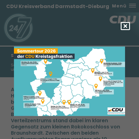
CDU Kreisverband Darmstadt-Dieburg
Menü
SENIORINNEN UND SENIOREN AUF ZEITREISE
Senioren-Union der CDU Groß-Zimmern besucht Amazon
und Schloss Braunshardt
Auf eine wahre Zeitreise vom schnelllebigen
Heute in die Beschaulichkeit des Rokokos
begab sich die Senioren-Union der CDU
Groß-Zimmern bei ihrem Märzausflug. Die
Betriebsamkeit des Weiterstädter Amazon-
Verteilzentrums stand dabei im klaren
Gegensatz zum kleinen Rokokoschloss von
Braunshardt. Zwischen den beiden