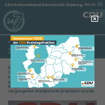
CDU Kreisverband Darmstadt-Dieburg
Menü
CDU UND SPD SETZEN AUF BÜRGERNÄHE
Wiedereinführung der Bürgerfragestunde für zunächst 12
Monate
Die neue Koalition aus CDU und SPD in
Schaafheim gestaltet Politik nah an den
Menschen, deshalb beantragen sie
gemeinsam die Wiedereinrichtung der
Bürgerfragestunde, wie sie bereits in der
vergangenen Wahlperiode praktiziert wurde.