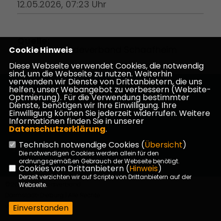
12.05.2026, 07:23 Uhr
Quelle:
CDU Gemeindeverband Schaafheim
Cookie Hinweis
Diese Webseite verwendet Cookies, die notwendig
sind, um die Webseite zu nutzen. Weiterhin
verwenden wir Dienste von Drittanbietern, die uns
helfen, unser Webangebot zu verbessern (Website-
Homepage des CDU Kreisverbandes Darmstadt-
Optmierung). Für die Verwendung bestimmter
Dieburg
Dienste, benötigen wir Ihre Einwilligung. Ihre
Einwilligung können Sie jederzeit widerrufen. Weitere
Informationen finden Sie in unserer
Datenschutzerklärung
.
Technisch notwendige Cookies (
Übersicht
)
Impressum
Datenschutz
Kontakt
Die notwendigen Cookies werden allein für den
ordnungsgemäßen Gebrauch der Webseite benötigt.
Cookies von Drittanbietern (
Hinweis
)
Derzeit verzichten wir auf Scripte von Drittanbietern auf der
©2026 CDU Kreisverband
Webseite.
Darmstadt-Dieburg | Alle Rechte
vorbehalten.
Einverstanden