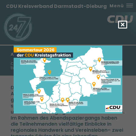
CDU Kreisverband Darmstadt-Dieburg
Menü
ABENDSPAZIERGANG 2026
CDU zu Besuch bei Imkerei Schemel und dem ASV
Bickenbach
Die CDU Bickenbach hatte zu diesjährigen
Abendspaziergang eingeladen, der auf
großes Interesse stieß. Auf dem Programm
stand die Besichtigung der Imkerei Schemel
und im Anschluss ging es weiter zum Erlensee.
Im Rahmen des Abendspaziergangs haben
die Teilnehmenden vielfältige Einblicke in
regionales Handwerk und Vereinsleben– zwei