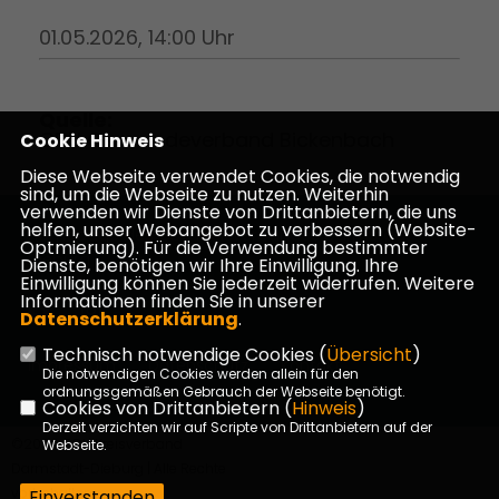
01.05.2026, 14:00 Uhr
Quelle:
CDU Gemeindeverband Bickenbach
Cookie Hinweis
Diese Webseite verwendet Cookies, die notwendig
sind, um die Webseite zu nutzen. Weiterhin
verwenden wir Dienste von Drittanbietern, die uns
helfen, unser Webangebot zu verbessern (Website-
Homepage des CDU Kreisverbandes Darmstadt-
Optmierung). Für die Verwendung bestimmter
Dieburg
Dienste, benötigen wir Ihre Einwilligung. Ihre
Einwilligung können Sie jederzeit widerrufen. Weitere
Informationen finden Sie in unserer
Datenschutzerklärung
.
Technisch notwendige Cookies (
Übersicht
)
Impressum
Datenschutz
Kontakt
Die notwendigen Cookies werden allein für den
ordnungsgemäßen Gebrauch der Webseite benötigt.
Cookies von Drittanbietern (
Hinweis
)
Derzeit verzichten wir auf Scripte von Drittanbietern auf der
©2026 CDU Kreisverband
Webseite.
Darmstadt-Dieburg | Alle Rechte
vorbehalten.
Einverstanden