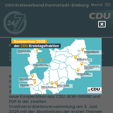
CDU Kreisverband Darmstadt-Dieburg
Menü
KOOPERATION STARTET INHALTLICHE ARBEIT
Antrag zur Verlängerung der Betreuungszeiten und Anfrage zu
den wiederkehrenden Straßenbeiträgen in die
Stadtverordnetenversammlung am 3. Juni 2026 eingebracht
Nach den Wahlen in der konstituierenden
Stadtverordnetenversammlung Ende April
und in den konstituierenden
Ausschusssitzungen Anfang Mai startet die
neue Kooperation aus CDU, ALW-GRÜNE und
FDP in der zweiten
Stadtverordnetenversammlung am 3. Juni
2026 mit der Abarbeitung der ersten Themen