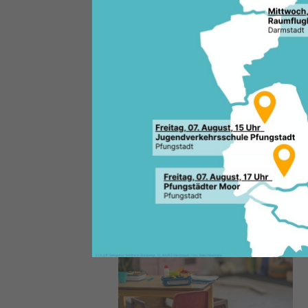
Weiterstädter Stadtverordnet
wieder mehr Flexibilität bei d
gemeinsamen Antrag, der auch
Juni 2026 beraten wurde, forde
für verlängerte Öffnungszeiten
im Stadtgebiet zu erarbeiten.