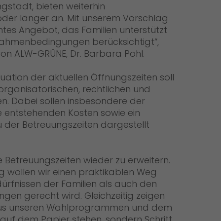
gstadt, bieten weiterhin
 oder länger an. Mit unserem Vorschlag
tes Angebot, das Familien unterstützt
 Rahmenbedingungen berücksichtigt“,
von ALW-GRÜNE, Dr. Barbara Pohl.
ation der aktuellen Öffnungszeiten soll
 organisatorischen, rechtlichen und
en. Dabei sollen insbesondere der
e entstehenden Kosten sowie ein
 der Betreuungszeiten dargestellt
ie Betreuungszeiten wieder zu erweitern.
 wollen wir einen praktikablen Weg
ürfnissen der Familien als auch den
ngen gerecht wird. Gleichzeitig zeigen
 aus unseren Wahlprogrammen und dem
auf dem Papier stehen, sondern Schritt