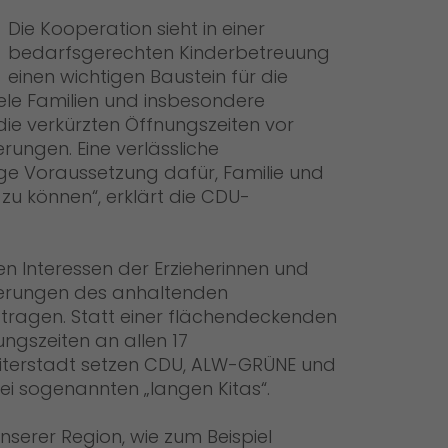
Die Kooperation sieht in einer
bedarfsgerechten Kinderbetreuung
einen wichtigen Baustein für die
iele Familien und insbesondere
die verkürzten Öffnungszeiten vor
ungen. Eine verlässliche
ige Voraussetzung dafür, Familie und
zu können“, erklärt die CDU-
en Interessen der Erzieherinnen und
derungen des anhaltenden
ragen. Statt einer flächendeckenden
ngszeiten an allen 17
eiterstadt setzen CDU, ALW-GRÜNE und
rei sogenannten „langen Kitas“.
erer Region, wie zum Beispiel