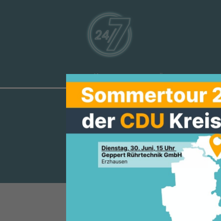
Aktuelles
Über uns
Ve
KOOPERATION
VEREINBARKE
CDU, ALW-GRÜNE und FDP wollen
Die Kooperationsfraktionen v