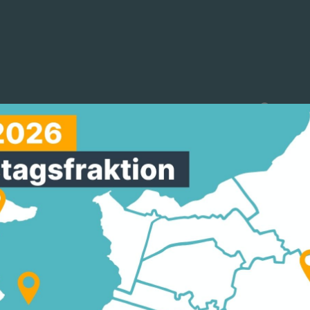
reinigungen
Arbeitskreise
Mitmachen
 SETZT SICH FÜR BE
IT VON FAMILIE UND 
 längere Kita-Öffnungszeiten an bis zu drei Stan
on CDU, ALW-GRÜNE und FDP in der