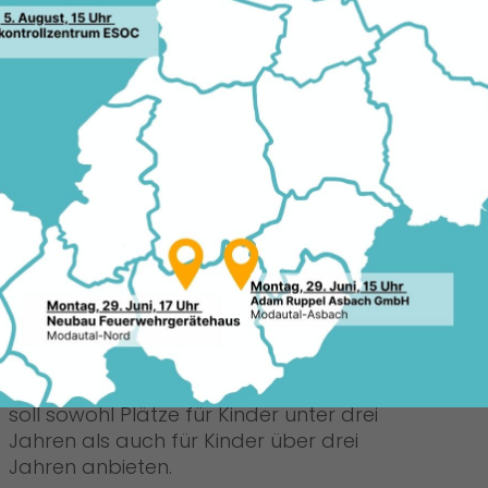
20.0
enversammlung wollen Familien künftig
er Kinderbetreuung ermöglichen. In einem
 intensiv im HFSK-Ausschuss am 15.
rn sie den Magistrat auf, ein Konzept
Quel
 an bis zu drei Betreuungseinrichtungen
CDU
Geprüft werden soll, an welchen
Einrichtungen – möglichst jeweils eine in
Weiterstadt, Gräfenhausen und
Braunshardt – die Betreuungszeiten
wieder bis 17:00 Uhr von Montag bis
Donnerstag sowie bis 16:00 Uhr am
Freitag ausgeweitet werden können,
somit eine Stunde mehr am Tag.
Mindestens eine dieser Einrichtungen
soll sowohl Plätze für Kinder unter drei
Jahren als auch für Kinder über drei
Jahren anbieten.